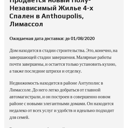
Независимый Жилье 4-х
Спален в Anthoupolis,
Лимассол
Ожидаемая дата доставки: до 01/08/2020
Дом находится в стадии строительства. Это, конечно, на
завершающей стадии завершения. Малярные работы
почти завершены, и остается только установить кухню,
а также последние штрихи и отделку.
Недвижимость находится в районе Антуполис в
Лимассоле. До него легко добраться от главной
автомагистрали, и он построен в совершенно новом
районе с новыми элегантными домами. Он находится
недалеко от всех услуг и удобств и идеально подходит
для семей.