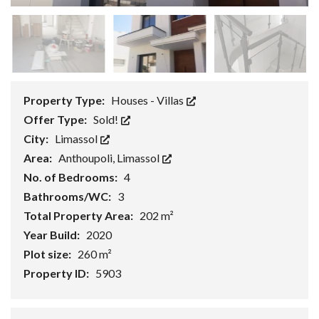
Property Type:
Houses - Villas
Offer Type:
Sold!
City:
Limassol
Area:
Anthoupoli, Limassol
No. of Bedrooms:
4
Bathrooms/WC:
3
Total Property Area:
202 m²
Year Build:
2020
Plot size:
260 m²
Property ID:
5903