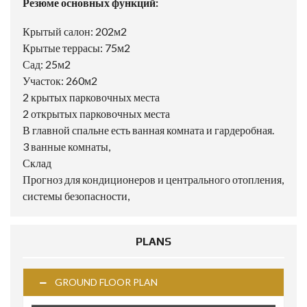
Резюме основных функций:
Крытый салон: 202м2
Крытые террасы: 75м2
Сад: 25м2
Участок: 260м2
2 крытых парковочных места
2 открытых парковочных места
В главной спальне есть ванная комната и гардеробная.
3 ванные комнаты,
Склад
Прогноз для кондиционеров и центрального отопления,
системы безопасности,
PLANS
GROUND FLOOR PLAN