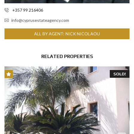
+357 99 216406
info@cyprusestateagency.com
ALL BY AGENT: NICK NICOLAOU
RELATED PROPERTIES
SOLD!