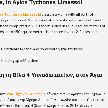
R
a, in Ayios Tychonas Limassol
I
A
os Tychonas, Limassol
. It is a classy villa with all sorts of
L
way of Limassol-Nicosia and offers to its potential inhabitand
A
been completed in 2018 and it is built in an 919 square meters of
N
dds up to 450 square meters, in its three levels. (2-Floors and
D
A
N
D
P
l Certificate in hand, and immediately transferrable.
R
O
P
 building specifications
E
R
T
τητη Βίλα 4 Υπνοδωματίων, στον Άγιο
Y
G
U
I
D
στον
Άγιο Τύχωνα, Λεμεσός
. Πρόκειται για μια αριστοκρατική βίλα με
E
κεντρικό αυτοκινητόδρομο Λεμεσού-Λευκωσίας και προσφέρει στους
υνό και τη θάλασσα. Η βίλα ολοκληρώθηκε το 2018, δεν έχει