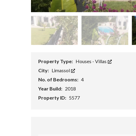
P
R
O
P
E
R
T
Y
S
E
A
R
Property Type:
Houses - Villas
C
H
City:
Limassol
F
No. of Bedrooms:
4
O
R
Year Build:
2018
M
Property ID:
5577
A
D
V
A
N
C
E