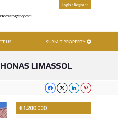
Login / Register
prusestateagency.com
CT US
SUBMIT PROPERTY
YCHONAS LIMASSOL
€1.200.000