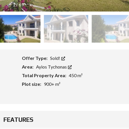
O
U
1
/
69
L
T
P
A
C
P
Y
H
P
O
R
S
U
S
I
N
V
Offer Type:
Sold!
E
S
Area:
Ayios Tychonas
T
Total Property Area:
450 m²
M
E
Plot size:
900+ m²
N
T
P
R
O
G
R
A
FEATURES
M
M