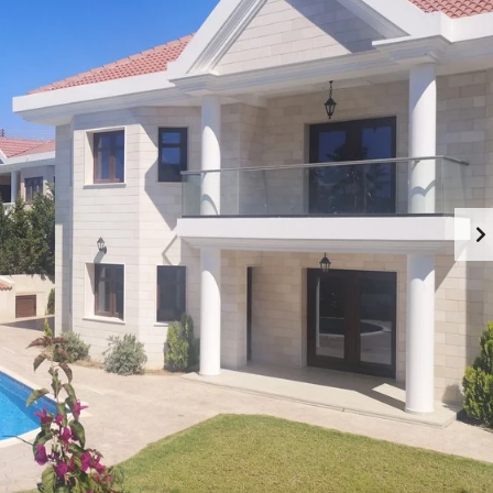
U
R
T
E
C
A
Y
L
P
E
R
S
U
T
S
A
T
A
E
B
S
O
E
U
R
T
V
L
I
I
C
M
E
A
S
S
I
S
N
O
L
L
I
M
A
A
S
B
S
O