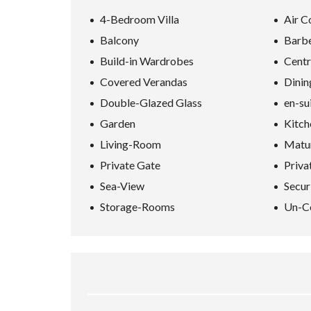
D
S
4-Bedroom Villa
Air C
E
A
Balcony
Barb
R
Build-in Wardrobes
Centr
C
H
Covered Verandas
Dini
F
O
Double-Glazed Glass
en-su
R
M
Garden
Kitch
Living-Room
Matu
Private Gate
Priva
Sea-View
Secur
Storage-Rooms
Un-C