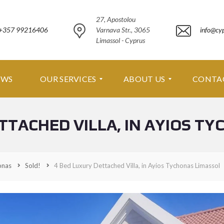
27, Apostolou
+357 99216406
Varnava Str., 3065
info@cy
Limassol - Cyprus
EWS
OUR SERVICES
ABOUT US
CONTA
TTACHED VILLA, IN AYIOS T
O
A
U
B
R
O
S
U
E
T
onas
Sold!
4 Bed Luxury Dettached Villa, in Ayios Tychonas Limassol
R
U
V
S
I
C
A
E
B
S
O