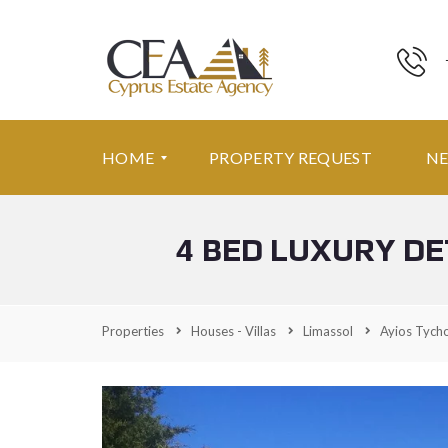
HOME
PROPERTY REQUEST
N
4 BED LUXURY DE
F
E
A
T
U
Properties
Houses - Villas
Limassol
Ayios Tych
R
E
D
P
R
O
P