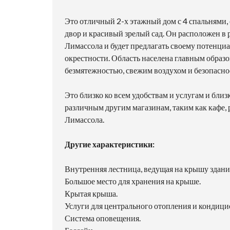
Это отличный 2-х этажный дом с 4 спальнями,
двор и красивый зрелый сад. Он расположен в
Лимассола и будет предлагать своему потенц
окрестности. Область населена главным образо
безмятежностью, свежим воздухом и безопасно
Это близко ко всем удобствам и услугам и близ
различным другим магазинам, таким как кафе, 
Лимассола.
Другие характеристики:
Внутренняя лестница, ведущая на крышу здани
Большое место для хранения на крыше.
Крытая крыша.
Услуги для центрального отопления и кондици
Система оповещения.