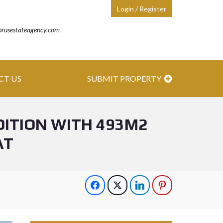
Login / Register
prusestateagency.com
CT US
SUBMIT PROPERTY
ITION WITH 493M2
AT