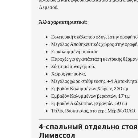
Λεμεσού.
Άλλα χαρακτηριστικά:
Εσωτερική σκάλα που οδηγεί στην οροφή το
Μεγάλος Αποθηκευτικός χώρος στην οροφή
Επικαλυμμένη ταράτσα.
Παροχές για εγκατάσταση κεντρικής θέρμαν
Σύστημα συναγερμού.
Χώρος για πισίνα,
Μεγάλος χώρο στάθμευσης. +4 Αυτοκίνητα
Εμβαδόν Καλυμμένων Χώρων, 230 τ.μ
Εμβαδόν Καλυμμένων βεραντών, 17 τ.μ
Εμβαδόν Ακάλυπτων βεραντών, 50 τ.μ
Τίτλος Ιδιοκτησίας, στο χέρι. Μερίδιο ΌΛΟ.
4-спальный отдельно сто
Лимассол