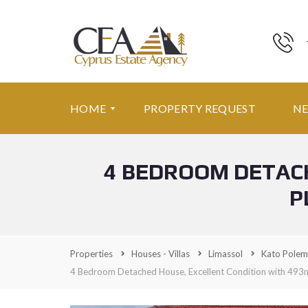
HOME
PROPERTY REQUEST
N
4 BEDROOM DETAC
F
E
P
A
T
U
R
E
Properties
Houses - Villas
Limassol
Kato Polem
D
P
4 Bedroom Detached House, Excellent Condition with 493
R
O
P