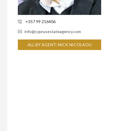
+357 99 216406
info@cyprusestateagency.com
ALL BY AGENT: NICK NICOLAOU