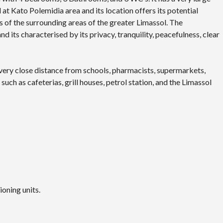
R
I
 at Kato Polemidia area and its location offers its potential
A
s of the surrounding areas of the greater Limassol. The
d its characterised by its privacy, tranquility, peacefulness, clear
L
A
N
D
t a very close distance from schools, pharmacists, supermarkets,
A
uch as cafeterias, grill houses, petrol station, and the Limassol
N
D
P
R
O
P
E
R
T
Y
G
U
I
D
ioning units.
E