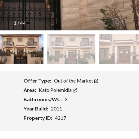
O
U
L
T
P
A
C
1
/
44
P
Y
H
P
O
R
S
U
S
I
N
V
E
S
T
Offer Type:
Out of the Market
M
E
Area:
Kato Polemidia
N
T
Bathrooms/WC:
3
P
R
Year Build:
2011
O
G
Property ID:
4217
R
A
M
M