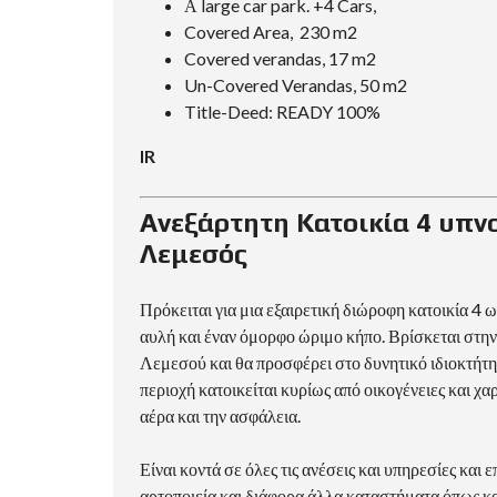
Α large car park. +4 Cars,
Covered Area, 230 m2
Covered verandas, 17 m2
Un-Covered Verandas, 50 m2
Title-Deed: READY 100%
IR
Ανεξάρτητη Κατοικία 4 υπν
Λεμεσός
Πρόκειται για μια εξαιρετική διώροφη κατοικία 4 
αυλή και έναν όμορφο ώριμο κήπο. Βρίσκεται στη
Λεμεσού και θα προσφέρει στο δυνητικό ιδιοκτήτη
περιοχή κατοικείται κυρίως από οικογένειες και χα
αέρα και την ασφάλεια.
Είναι κοντά σε όλες τις ανέσεις και υπηρεσίες και 
αρτοποιεία και διάφορα άλλα καταστήματα όπως κα