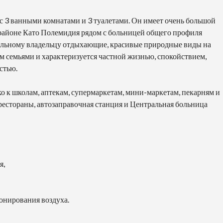
 с 3 ванными комнатами и 3 туалетами. Он имеет очень большой
 районе Като Полемидия рядом с больницей общего профиля
иальному владельцу отдыхающие, красивые природные виды на
м семьями и характеризуется частной жизнью, спокойствием,
стью.
ко к школам, аптекам, супермаркетам, мини-маркетам, пекарням и
рестораны, автозаправочная станция и Центральная больница
я,
онирования воздуха.