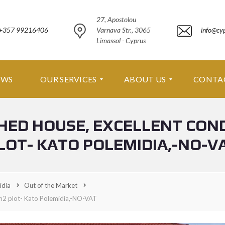
27, Apostolou
+357 99216406
Varnava Str., 3065
info@cy
Limassol - Cyprus
EWS
OUR SERVICES
ABOUT US
CONTA
HED HOUSE, EXCELLENT COND
O
A
U
B
LOT- KATO POLEMIDIA,-NO-V
R
O
S
U
E
T
R
U
V
S
idia
Out of the Market
I
C
m2 plot- Kato Polemidia,-NO-VAT
A
E
B
S
O