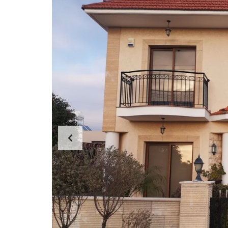
E
R
T
I
E
S
P
R
O
P
E
R
T
Y
C
A
T
E
G
O
R
I
E
S