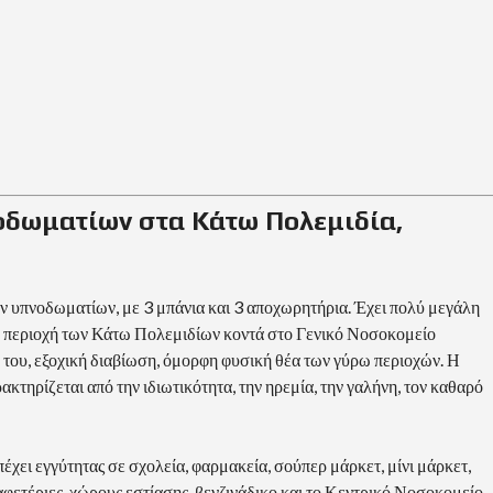
οδωματίων στα Κάτω Πολεμιδία,
ων υπνοδωματίων, με 3 μπάνια και 3 αποχωρητήρια. Έχει πολύ μεγάλη
ν περιοχή των Κάτω Πολεμιδίων κοντά στο Γενικό Νοσοκομείο
 του, εξοχική διαβίωση, όμορφη φυσική θέα των γύρω περιοχών. Η
ρακτηρίζεται από την ιδιωτικότητα, την ηρεμία, την γαλήνη, τον καθαρό
επέχει εγγύτητας σε σχολεία, φαρμακεία, σούπερ μάρκετ, μίνι μάρκετ,
φετέριες, χώρους εστίασης, βενζινάδικο και το Κεντρικό Νοσοκομείο