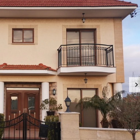
U
R
T
E
C
A
Y
L
P
E
R
S
U
T
S
A
T
A
E
B
S
O
E
U
R
T
V
L
I
I
C
M
E
A
S
S
I
S
N
O
L
L
I
M
A
A
S
B
S
O