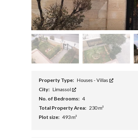
P
R
O
P
E
R
T
Y
S
E
A
R
C
H
F
Property Type:
Houses - Villas
O
R
City:
Limassol
M
No. of Bedrooms:
4
A
Total Property Area:
230 m²
D
V
Plot size:
493 m²
A
N
C
E