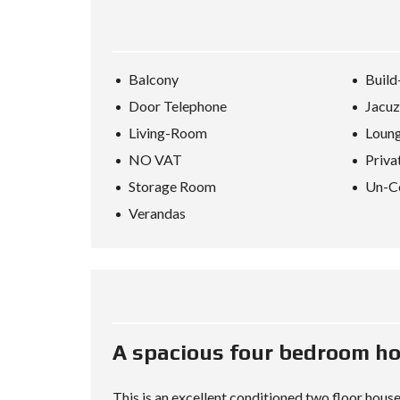
D
S
E
A
R
Balcony
Build
C
H
Door Telephone
Jacuz
F
O
Living-Room
Loung
R
M
NO VAT
Priva
Storage Room
Un-C
Verandas
A spacious four bedroom ho
This is an excellent conditioned two floor hous