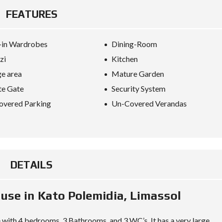
E
FEATURES
I
N
-in Wardrobes
Dining-Room
V
E
zi
Kitchen
S
T
e area
Mature Garden
M
E
te Gate
Security System
N
T
overed Parking
Un-Covered Verandas
P
R
O
G
R
A
M
DETAILS
M
E
C
R
use in Kato Polemidia, Limassol
I
T
E
e with 4 bedrooms, 3 Bathrooms, and 3 WC’s. It has a very large