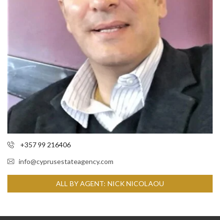
+357 99 216406
info@cyprusestateagency.com
ALL BY AGENT: NICK NICOLAOU