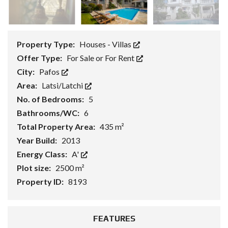
Property Type:
Houses - Villas
Offer Type:
For Sale or For Rent
City:
Pafos
Area:
Latsi/Latchi
No. of Bedrooms:
5
Bathrooms/WC:
6
Total Property Area:
435 m²
Year Build:
2013
Energy Class:
A'
Plot size:
2500 m²
Property ID:
8193
FEATURES