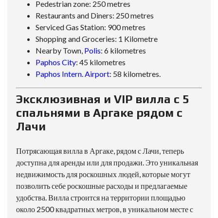
Pedestrian zone: 250 metres
Restaurants and Diners: 250 metres
Serviced Gas Station: 900 metres
Shopping and Groceries: 1 Kilometre
Nearby Town,
Polis
: 6 kilometres
Paphos City
: 45 kilometres
Paphos Intern. Airport
: 58 kilometres.
Эксклюзивная и VIP вилла с 5
спальнями в Аргаке рядом с
Лачи
Потрясающая вилла в Аргаке, рядом с Лачи, теперь
доступна для аренды или для продажи. Это уникальная
недвижимость для роскошных людей, которые могут
позволить себе роскошные расходы и предлагаемые
удобства. Вилла строится на территории площадью
около 2500 квадратных метров, в уникальном месте с