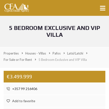
5 BEDROOM EXCLUSIVE AND VIP
VILLA
Properties
Houses - Villas
Pafos
Latsi/Latchi
For Sale or For Rent
5 Bedroom Exclusive and VIP Villa
€3.499.999
+357 99 216406
Add to favorite