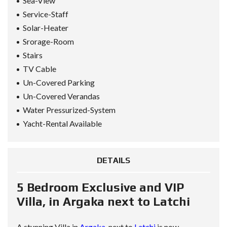
Sea-View
Service-Staff
Solar-Heater
Srorage-Room
Stairs
TV Cable
Un-Covered Parking
Un-Covered Verandas
Water Pressurized-System
Yacht-Rental Available
DETAILS
5 Bedroom Exclusive and VIP
Villa, in Argaka next to Latchi
A stunning Villa in
Argaka
, next to
Latchi
is now