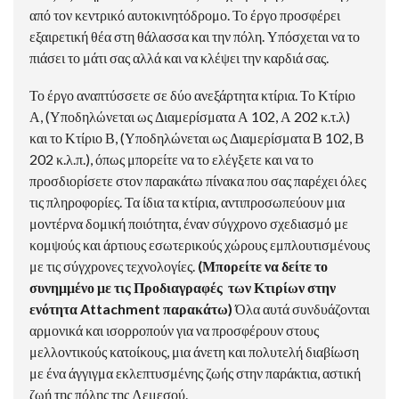
από τον κεντρικό αυτοκινητόδρομο. Το έργο προσφέρει
εξαιρετική θέα στη θάλασσα και την πόλη. Υπόσχεται να το
πιάσει το μάτι σας αλλά και να κλέψει την καρδιά σας.
Το έργο αναπτύσσετε σε δύο ανεξάρτητα κτίρια. Το Κτίριο
Α, (Υποδηλώνεται ως Διαμερίσματα Α 102, Α 202 κ.τ.λ)
και το Κτίριο Β, (Υποδηλώνεται ως Διαμερίσματα Β 102, Β
202 κ.λ.π.), όπως μπορείτε να το ελέγξετε και να το
προσδιορίσετε στον παρακάτω πίνακα που σας παρέχει όλες
τις πληροφορίες. Τα ίδια τα κτίρια, αντιπροσωπεύουν μια
μοντέρνα δομική ποιότητα, έναν σύγχρονο σχεδιασμό με
κομψούς και άρτιους εσωτερικούς χώρους εμπλουτισμένους
με τις σύγχρονες τεχνολογίες.
(Μπορείτε να δείτε το
συνημμένο με τις Προδιαγραφές των Κτιρίων στην
ενότητα Attachment παρακάτω)
Όλα αυτά συνδυάζονται
αρμονικά και ισορροπούν για να προσφέρουν στους
μελλοντικούς κατοίκους, μια άνετη και πολυτελή διαβίωση
με ένα άγγιγμα εκλεπτυσμένης ζωής στην παράκτια, αστική
ζωή της πόλης της Λεμεσού.