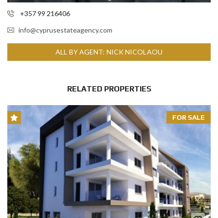
+357 99 216406
info@cyprusestateagency.com
ALL BY AGENT: NICK NICOLAOU
RELATED PROPERTIES
FOR SALE