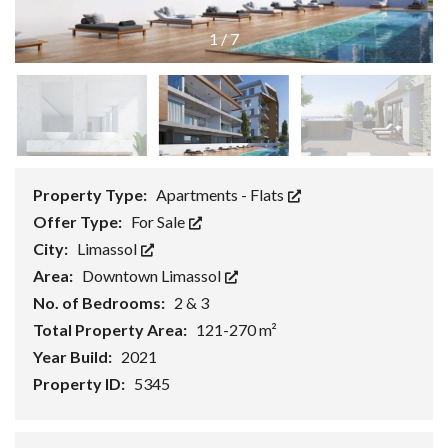
1
/
7
Property Type:
Apartments - Flats
Offer Type:
For Sale
City:
Limassol
Area:
Downtown Limassol
No. of Bedrooms:
2 & 3
Total Property Area:
121-270 m²
Year Build:
2021
Property ID:
5345