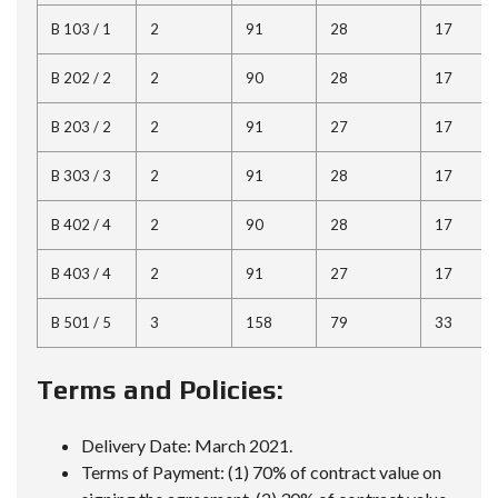
B 103 / 1
2
91
28
17
B 202 / 2
2
90
28
17
B 203 / 2
2
91
27
17
B 303 / 3
2
91
28
17
B 402 / 4
2
90
28
17
B 403 / 4
2
91
27
17
B 501 / 5
3
158
79
33
Terms and Policies:
Delivery Date: March 2021.
Terms of Payment: (1) 70% of contract value on