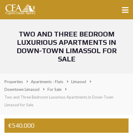
TWO AND THREE BEDROOM
LUXURIOUS APARTMENTS IN
DOWN-TOWN LIMASSOL FOR
SALE
Properties
Apartments - Flats
Limassol
Downtown Limassol
For Sale
Two and Three Bedroom Luxurious Apartments in Down-Town
Limassol for Sale
€540.000