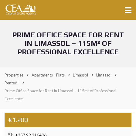
PRIME OFFICE SPACE FOR RENT
IN LIMASSOL – 115M² OF
PROFESSIONAL EXCELLENCE
Properties
Apartments - Flats
Limassol
Limassol
Rented!
Prime Office Space for Rent in Limassol – 115m² of Professional
Excellence
€1.200
+357 99 216406