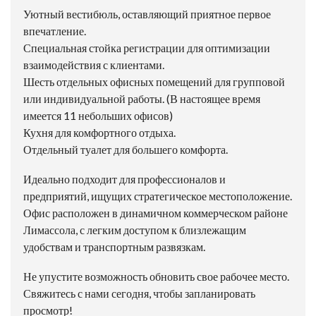
Уютный вестибюль, оставляющий приятное первое
впечатление.
Специальная стойка регистрации для оптимизации
взаимодействия с клиентами.
Шесть отдельных офисных помещений для групповой
или индивидуальной работы. (В настоящее время
имеется 11 небольших офисов)
Кухня для комфортного отдыха.
Отдельный туалет для большего комфорта.
Идеально подходит для профессионалов и
предприятий, ищущих стратегическое местоположение.
Офис расположен в динамичном коммерческом районе
Лимассола, с легким доступом к близлежащим
удобствам и транспортным развязкам.
Не упустите возможность обновить свое рабочее место.
Свяжитесь с нами сегодня, чтобы запланировать
просмотр!