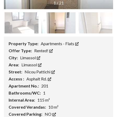
1
/
21
Property Type:
Apartments - Flats
Offer Type:
Rented!
City:
Limassol
Area:
Limassol
Street:
Nicou Pattichi
Access :
Asphalt Rd.
Apartment No.:
201
Bathrooms/WC:
1
Internal Area:
115 m²
Covered Verandas:
10 m²
Covered Parking:
NO