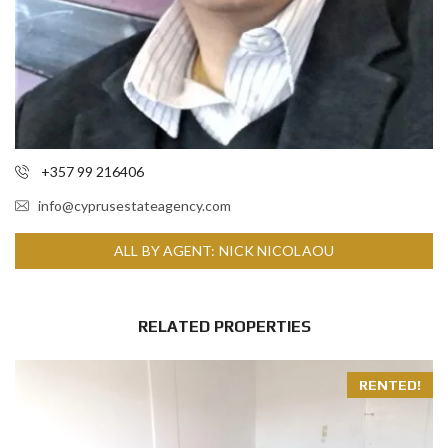
+357 99 216406
info@cyprusestateagency.com
ALL BY AGENT: NICK NICOLAOU
RELATED PROPERTIES
RENTED!