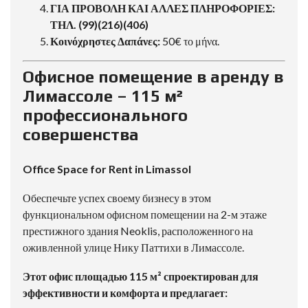
ΓΙΑ ΠΡΟΒΟΛΗ ΚΑΙ ΑΛΛΕΣ ΠΛΗΡΟΦΟΡΙΕΣ:
ΤΗΛ. (99)(216)(406)
Κοινόχρηστες Δαπάνες:
50€ το μήνα.
Офисное помещение в аренду в
Лимассоле – 115 м²
профессионального
совершенства
Office Space for Rent in Limassol
Обеспечьте успех своему бизнесу в этом
функциональном офисном помещении на 2-м этаже
престижного здания Neoklis, расположенного на
оживленной улице Нику Паттихи в Лимассоле.
Этот офис площадью 115 м² спроектирован для
эффективности и комфорта и предлагает: