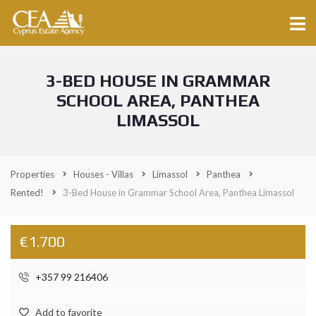
3-BED HOUSE IN GRAMMAR
SCHOOL AREA, PANTHEA
LIMASSOL
Properties
Houses - Villas
Limassol
Panthea
Rented!
3-Bed House in Grammar School Area, Panthea Limassol
€1.700
+357 99 216406
Add to favorite