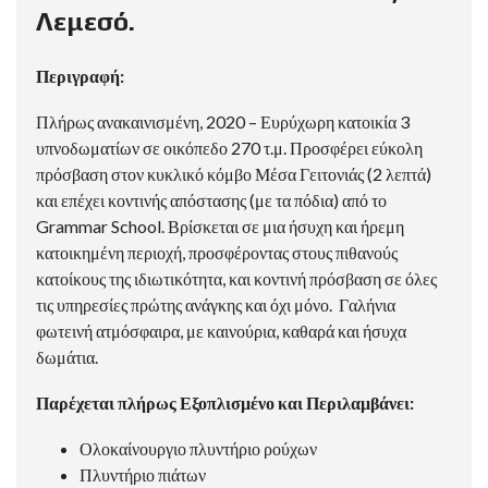
Λεμεσό.
Περιγραφή:
Πλήρως ανακαινισμένη, 2020 – Ευρύχωρη κατοικία 3
υπνοδωματίων σε οικόπεδο 270 τ.μ. Προσφέρει εύκολη
πρόσβαση στον κυκλικό κόμβο Μέσα Γειτονιάς (2 λεπτά)
και επέχει κοντινής απόστασης (με τα πόδια) από το
Grammar School. Βρίσκεται σε μια ήσυχη και ήρεμη
κατοικημένη περιοχή, προσφέροντας στους πιθανούς
κατοίκους της ιδιωτικότητα, και κοντινή πρόσβαση σε όλες
τις υπηρεσίες πρώτης ανάγκης και όχι μόνο. Γαλήνια
φωτεινή ατμόσφαιρα, με καινούρια, καθαρά και ήσυχα
δωμάτια.
Παρέχεται πλήρως Εξοπλισμένο και Περιλαμβάνει:
Ολοκαίνουργιο πλυντήριο ρούχων
Πλυντήριο πιάτων