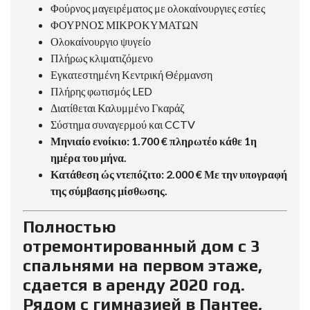
Φούρνος μαγειρέματος με ολοκαίνουργιες εστίες
ΦΟΥΡΝΟΣ ΜΙΚΡΟΚΥΜΑΤΩΝ
Ολοκαίνουργιο ψυγείο
Πλήρως κλιματιζόμενο
Εγκατεστημένη Κεντρική Θέρμανση
Πλήρης φωτισμός LED
Διατίθεται Καλυμμένο Γκαράζ
Σύστημα συναγερμού και CCTV
Μηνιαίο ενοίκιο: 1.700 € πληρωτέο κάθε 1η
ημέρα του μήνα.
Κατάθεση ώς ντεπόζιτο: 2.000 € Με την υπογραφή
της σύμβασης μίσθωσης.
Полностью
отремонтированный дом с 3
спальнями на первом этаже,
сдается в аренду 2020 год.
Рядом с гимназией в Пантее,