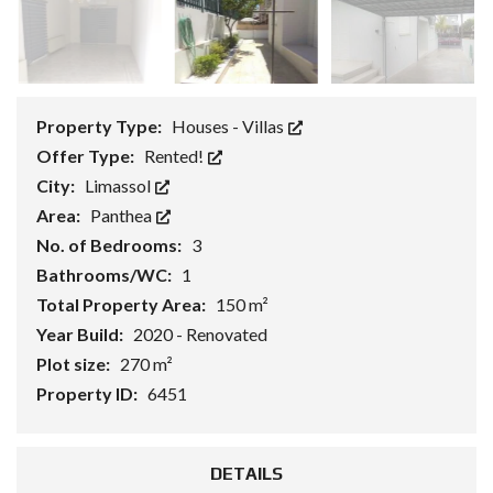
Property Type:
Houses - Villas
Offer Type:
Rented!
City:
Limassol
Area:
Panthea
No. of Bedrooms:
3
Bathrooms/WC:
1
Total Property Area:
150 m²
Year Build:
2020 - Renovated
Plot size:
270 m²
Property ID:
6451
DETAILS