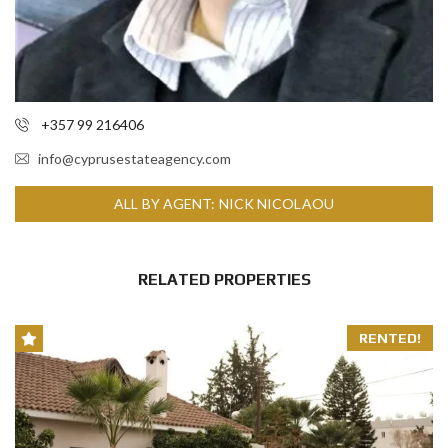
+357 99 216406
info@cyprusestateagency.com
ALL BY AGENT: NICK NICOLAOU
RELATED PROPERTIES
RENTED!