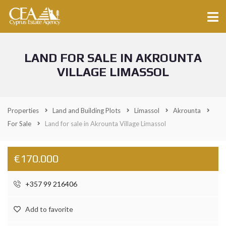
LAND FOR SALE IN AKROUNTA
VILLAGE LIMASSOL
Properties
Land and Building Plots
Limassol
Akrounta
For Sale
Land for sale in Akrounta Village Limassol
€170.000
+357 99 216406
Add to favorite