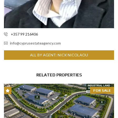
+357 99 216406
info@cyprusestateagency.com
ALL BY AGENT: NICK NICOLAOU
RELATED PROPERTIES
FOR SALE