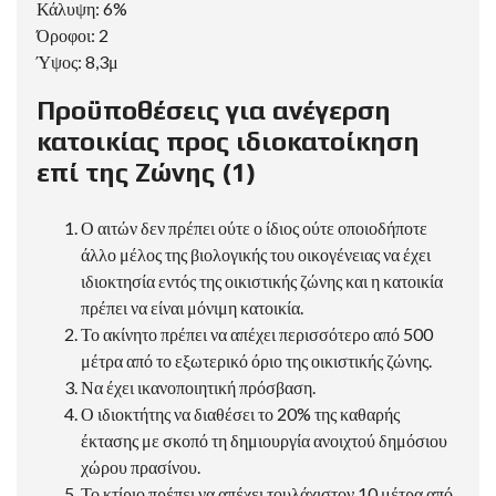
Κάλυψη: 6%
Όροφοι: 2
Ύψος: 8,3μ
Προϋποθέσεις για ανέγερση
κατοικίας προς ιδιοκατοίκηση
επί της Ζώνης (1)
Ο αιτών δεν πρέπει ούτε ο ίδιος ούτε οποιοδήποτε
άλλο μέλος της βιολογικής του οικογένειας να έχει
ιδιοκτησία εντός της οικιστικής ζώνης και η κατοικία
πρέπει να είναι μόνιμη κατοικία.
Το ακίνητο πρέπει να απέχει περισσότερο από 500
μέτρα από το εξωτερικό όριο της οικιστικής ζώνης.
Να έχει ικανοποιητική πρόσβαση.
Ο ιδιοκτήτης να διαθέσει το 20% της καθαρής
έκτασης με σκοπό τη δημιουργία ανοιχτού δημόσιου
χώρου πρασίνου.
Το κτίριο πρέπει να απέχει τουλάχιστον 10 μέτρα από